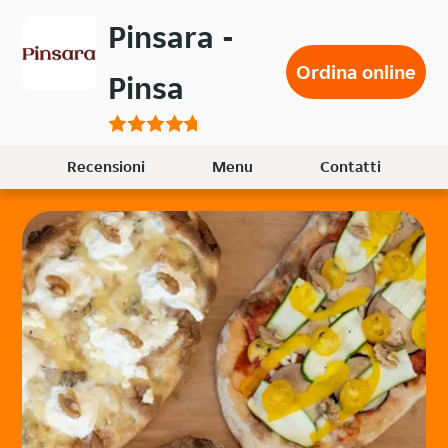
Passa
Pinsara -
al
contenuto
Ordina online
Pinsa
principale
Recensioni
Menu
Contatti